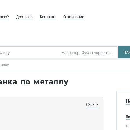
аказ?
Доставка
Контакты
О компании
НА
Например,
Фреза червячная
таллу
анка по металлу
Н
Скрыть
По
11