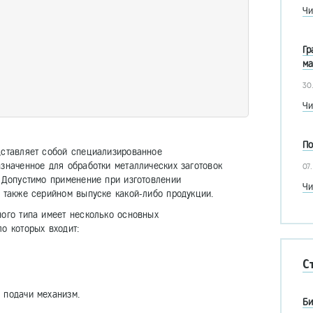
Чи
Гр
ма
30
Чи
По
дставляет собой специализированное
значенное для обработки металлических заготовок
07
. Допустимо применение при изготовлении
Чи
 также серийном выпуске какой-либо продукции.
ного типа имеет несколько основных
о которых входит:
С
 подачи механизм.
Би