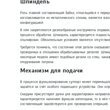
Шпиндель
Роль главной составляющей бабки, относящейся к передн
изготавливается из металлического сплава, является ва
конфигурацией.
В нём закрепляются разнообразные инструменты оправки
процессе обработки. Шпиндель характеризуется гладкост
отшлифован. Обязательным условием является отсутстви
Требуется понимать, что состояние этой детали оказывае
проводимых в отношении обрабатываемых деталей. Шпинд
некоторые модели имеют подобные детали со спец. кана
откручивание патрона.
Механизм для подачи
В процессе функционирования суппорт может перемещать
задаётся за счёт особого подающего устройства. Оно оп
Снаружи присутствуют ручки для корректировки направле
характеризуется наличием функции автоподачи, то в нём п
составляющие задействуются для проведения операций,