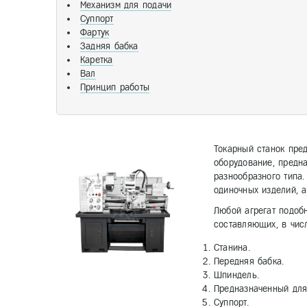
Механизм для подачи
Суппорт
Фартук
Задняя бабка
Каретка
Вал
Принцип работы
Токарный станок пре
оборудование, предна
разнообразного типа
одиночных изделий, а
Любой агрегат подоб
составляющих, в числ
Станина.
Передняя бабка.
Шпиндель.
Предназначенный для
Суппорт.