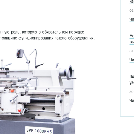
ка
06
Чи
нную роль, которую в обязательном порядке
Мо
 принципе функционирования такого оборудования.
вы
01
Чи
По
ув
30
Чи