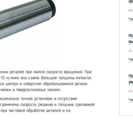
ка
06
Чи
Мо
вы
01
Чи
очки деталей при малой скорости вращения. При
По
т 75 м/мин) или съёма большой толщины металла.
ув
са центра и отверстия обрабатываемой детали.
мазки и твердосплавных напаек.
30
симально точная установка и отсутствие
Чи
 ограничена скорость резания и толщина срезаемой
при чистовой обработке деталей и на