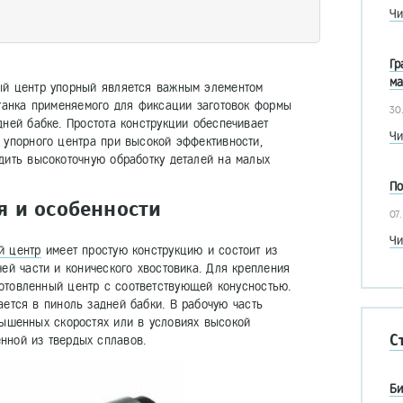
Чи
Гр
ма
й центр упорный является важным элементом
станка применяемого для фиксации заготовок формы
30
ней бабке. Простота конструкции обеспечивает
Чи
 упорного центра при высокой эффективности,
дить высокоточную обработку деталей на малых
По
я и особенности
07
Чи
й центр
имеет простую конструкцию и состоит из
ей части и конического хвостовика. Для крепления
отовленный центр с соответствующей конусностью.
ается в пиноль задней бабки. В рабочую часть
овышенных скоростях или в условиях высокой
С
нной из твердых сплавов.
Би