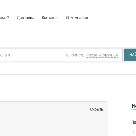
аказ?
Доставка
Контакты
О компании
НА
Например,
Фреза червячная
Н
Скрыть
По
11