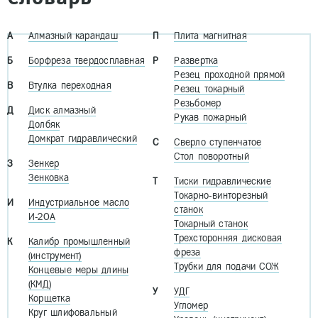
А
Алмазный карандаш
П
Плита магнитная
Б
Борфреза твердосплавная
Р
Развертка
Резец проходной прямой
В
Втулка переходная
Резец токарный
Резьбомер
Д
Диск алмазный
Рукав пожарный
Долбяк
Домкрат гидравлический
С
Сверло ступенчатое
Стол поворотный
З
Зенкер
Зенковка
Т
Тиски гидравлические
Токарно-винторезный
И
Индустриальное масло
станок
И-20А
Токарный станок
Трехсторонняя дисковая
К
Калибр промышленный
фреза
(инструмент)
Трубки для подачи СОЖ
Концевые меры длины
(КМД)
У
УДГ
Корщетка
Угломер
Круг шлифовальный