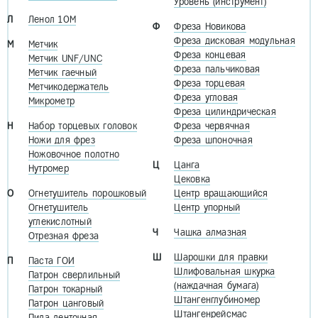
Уровень (инструмент)
Л
Ленол 10М
Ф
Фреза Новикова
Фреза дисковая модульная
М
Метчик
Фреза концевая
Метчик UNF/UNC
Фреза пальчиковая
Метчик гаечный
Фреза торцевая
Метчикодержатель
Фреза угловая
Микрометр
Фреза цилиндрическая
Н
Набор торцевых головок
Фреза червячная
Ножи для фрез
Фреза шпоночная
Ножовочное полотно
Ц
Цанга
Нутромер
Цековка
О
Огнетушитель порошковый
Центр вращающийся
Огнетушитель
Центр упорный
углекислотный
Ч
Чашка алмазная
Отрезная фреза
Ш
Шарошки для правки
П
Паста ГОИ
Шлифовальная шкурка
Патрон сверлильный
(наждачная бумага)
Патрон токарный
Штангенглубиномер
Патрон цанговый
Штангенрейсмас
Пила ленточная