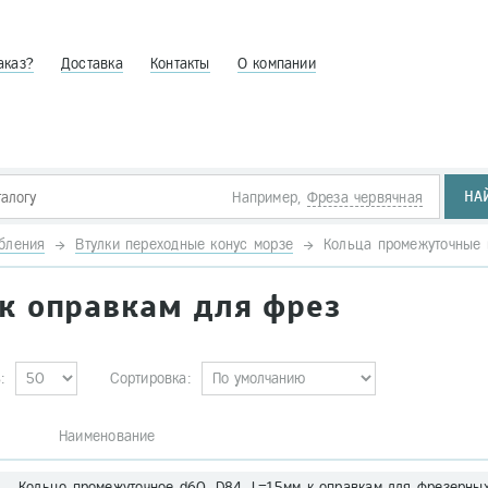
аказ?
Доставка
Контакты
О компании
НА
Например,
Фреза червячная
бления
Втулки переходные конус морзе
Кольца промежуточные 
к оправкам для фрез
:
Сортировка:
. Наименование
4 Кольцо промежуточное d60, D84, L=15мм к оправкам для фрезерных