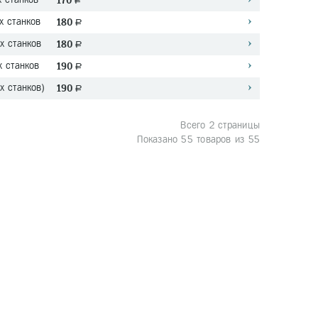
170
a
х станков
180
a
х станков
180
a
 станков
190
a
 станков)
190
a
Всего 2 страницы
Показано 55 товаров из 55