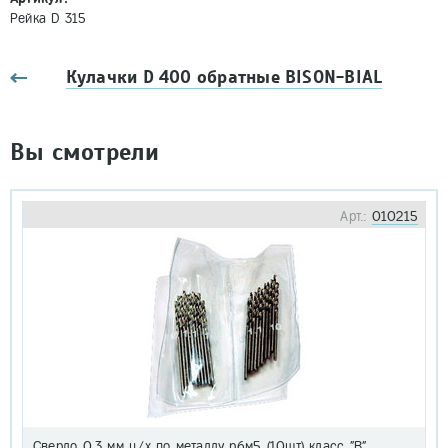
Рейка D 315
Кулачки D 400 обратные BISON-BIAL
Вы смотрели
Арт.:
010215
Сверло 0,3 мм ц/х по металлу р6м5 (10шт) класс "В"