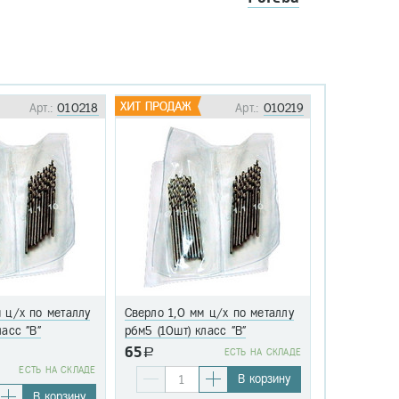
Арт.:
010218
Арт.:
010219
 ц/х по металлу
Сверло 1,0 мм ц/х по металлу
Сверло 1,1 
ласс "В"
р6м5 (10шт) класс "В"
р6м5 (10шт)
65
a
EСТЬ НА СКЛАДЕ
76
EСТЬ НА СКЛАДЕ
a
В корзину
В корзину