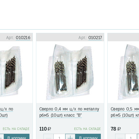
Арт.:
010216
Арт.:
010217
 ц/х по
Сверло 0,4 мм ц/х по металлу
Сверло 0,5 мм
0шт)
р6м5 (10шт) класс "В"
р6м5 (10шт) к
110
78
EСТЬ НА СКЛАДЕ
a
EСТЬ НА СКЛАДЕ
a
В корзину
В корзину