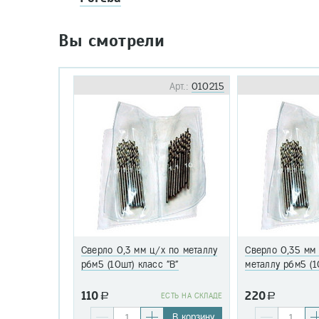
Вы смотрели
Арт.:
010215
Сверло 0,3 мм ц/х по металлу
Сверло 0,35 мм
р6м5 (10шт) класс "В"
металлу р6м5 (1
110
220
a
EСТЬ НА СКЛАДЕ
a
В корзину