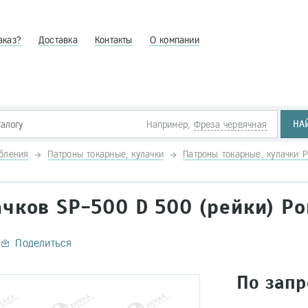
аказ?
Доставка
Контакты
О компании
НА
Например,
Фреза червячная
бления
Патроны токарные, кулачки
Патроны токарные, кулачки 
чков SP-500 D 500 (рейки) Po
Поделиться
По запр