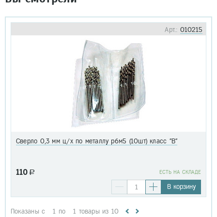
Арт.:
010215
Сверло 0,3 мм ц/х по металлу р6м5 (10шт) класс "В"
110
a
EСТЬ НА СКЛАДЕ
В корзину
Показаны с
1
по
1
товары из
10