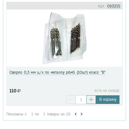
Арт.:
010215
Сверло 0,3 мм ц/х по металлу р6м5 (10шт) класс "В"
110
a
EСТЬ НА СКЛАДЕ
В корзину
Показаны с
1
по
1
товары из
10