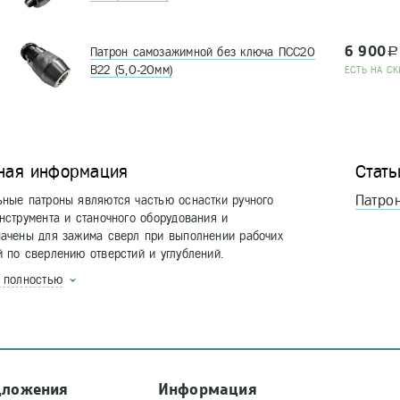
6 900
Патрон самозажимной без ключа ПСС20
a
В22 (5,0-20мм)
EСТЬ НА СК
ная информация
Стать
Патро
ные патроны являются частью оснастки ручного
нструмента и станочного оборудования и
начены для зажима сверл при выполнении рабочих
 по сверлению отверстий и углублений.
ь полностью
дложения
Информация