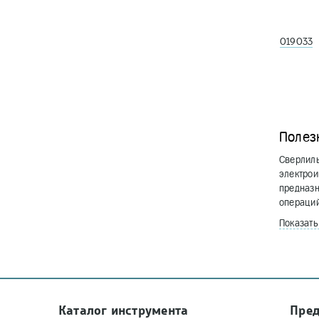
019033
Полез
Сверлиль
электрои
предназ
операций
Показат
Каталог инструмента
Пре