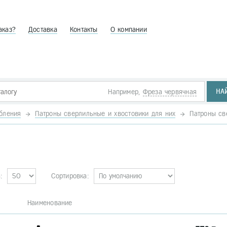
аказ?
Доставка
Контакты
О компании
НА
Например,
Фреза червячная
бления
Патроны сверлильные и хвостовики для них
Патроны св
:
Сортировка:
. Наименование