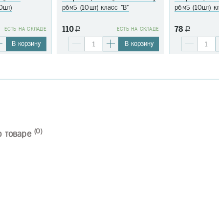
0шт)
р6м5 (10шт) класс "В"
р6м5 (10шт) к
110
78
EСТЬ НА СКЛАДЕ
a
EСТЬ НА СКЛАДЕ
a
В корзину
В корзину
(0)
о товаре