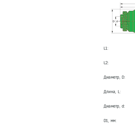
L1:
L2:
Диаметр, D:
Длина, L:
Диаметр, d:
D1, мм: