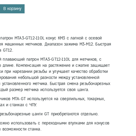
В корзину
патрон MTA3-GT12-110L конус КМ3 с лапкой с осевой
ля машинных метчиков. Диапазон зажима M3-M12. Быстрая
а GT12.
 плавающий патрон MTA3-GT12-110L для метчиков, с
о длине. Компенсация на растяжение и сжатие защищает
ки при нарезании резьбы и улучшает качество обработки
сирования небольшой разности между установленной
 установленного метчика. Быстрая смена резьбонарезных
ждый размер метчика используется своя цанга.
чиков MTA-GT используется на сверлильных, токарных,
ах и станках с ЧПУ.
резьбонарезные цанги GT приобретаются отдельно.
ожно использовать с переходными втулками для конусов
 возможности станка.