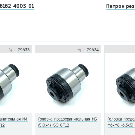
6162-4003-01
Патрон рез
Арт.:
29633
Арт.:
29634
ранительная М4
Головка предохранительная М5
Головка предо
T12
(5,0х4) ISO GT12
М6-М8 (6.3х5)