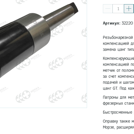
Артикул:
32220
Резьбонарезной 
компенсацией д
замена цанг тип
Компенсирующий
компенсацией п
метчик от полом
за счет компен
подачей и шагом
цанг GT. Под ка
Патроны для мет
фрезерных станк
Быстросменные 
Оправку также м
Морзе, расширяя