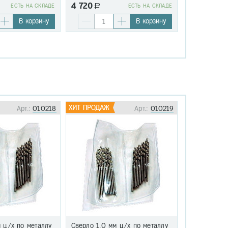
4 720
4 720
EСТЬ НА СКЛАДЕ
a
EСТЬ НА СКЛАДЕ
a
В корзину
В корзину
Арт.:
010218
Арт.:
010219
 ц/х по металлу
Сверло 1,0 мм ц/х по металлу
Сверло 1,1 