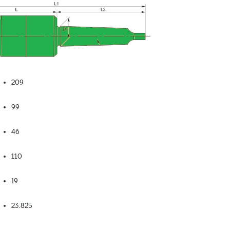
209
99
46
110
19
23.825