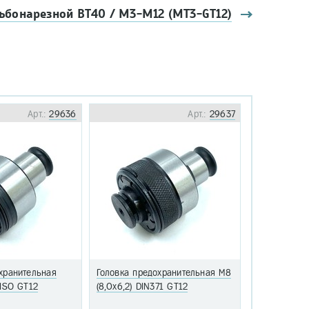
ьбонарезной BT40 / М3-М12 (MT3-GT12)
Арт.:
29636
Арт.:
29637
хранительная
Головка предохранительная М8
Головка пре
 ISO GT12
(8,0х6,2) DIN371 GT12
М10 (8,0х6,3