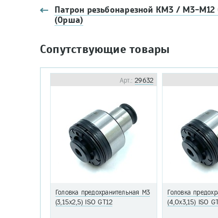
Патрон резьбонарезной КМ3 / М3-М12 
(Орша)
Сопутствующие товары
Арт.:
29632
Головка предохранительная М3
Головка предох
(3,15х2,5) ISO GT12
(4,0х3,15) ISO G