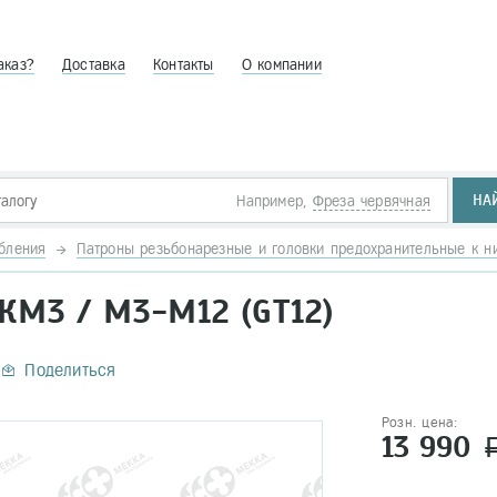
аказ?
Доставка
Контакты
О компании
НА
Например,
Фреза червячная
бления
Патроны резьбонарезные и головки предохранительные к н
КМ3 / М3-М12 (GT12)
Поделиться
Розн. цена:
13 990