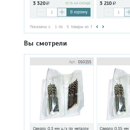
3 320
3 210
a
EСТЬ НА СКЛАДЕ
a
В корзину
Показаны с
1
по
5
товары из
7
Вы смотрели
Арт.:
010215
Сверло 0,3 мм ц/х по металлу
Сверло 0,35 мм