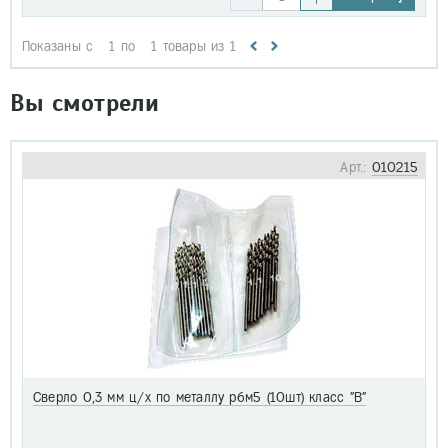
Показаны с
1
по
1
товары из
1
Вы смотрели
Арт.:
010215
Сверло 0,3 мм ц/х по металлу р6м5 (10шт) класс "В"