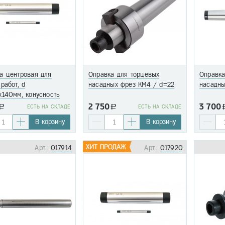
а центровая для
Оправка для торцевых
Оправка
работ, d
насадных фрез КМ4 / d=22
насадны
х140мм, конусность
 (LM-15)
2 750
3 700
a
EСТЬ НА СКЛАДЕ
a
EСТЬ НА СКЛАДЕ
В корзину
В корзину
Арт.:
017914
Арт.:
017920