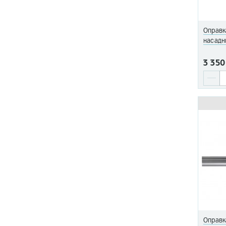
Оправк
насадн
3 350
Оправк