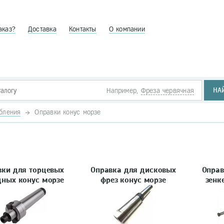
аказ?
Доставка
Контакты
О компании
НА
Например,
Фреза червячная
бления
Оправки конус морзе
вки для торцевых
Оправка для дисковых
Оправ
дных конус морзе
фрез конус морзе
зенк