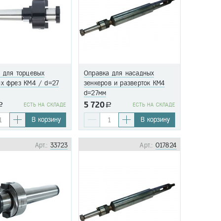
 для торцевых
Оправка для насадных
х фрез КМ4 / d=27
зенкеров и разверток КМ4
d=27мм
5 720
a
EСТЬ НА СКЛАДЕ
a
EСТЬ НА СКЛАДЕ
В корзину
В корзину
Арт.:
33723
Арт.:
017824