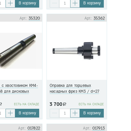
В корзину
В корзину
Арт.:
35320
Арт.:
35362
 с хвостовиком КМ4-
Оправка для торцевых
38 для дисковых
насадных фрез КМ3 / d=27
3 700
a
EСТЬ НА СКЛАДЕ
a
EСТЬ НА СКЛАДЕ
В корзину
В корзину
Арт.:
017822
Арт.:
017913