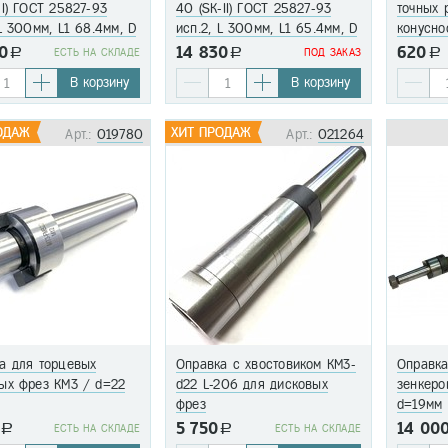
-I) ГОСТ 25827-93
40 (SK-II) ГОСТ 25827-93
точных 
 L 300мм, L1 68.4мм, D
исп.2, L 300мм, L1 65.4мм, D
конусно
М16, ±0.003мм
40мм, М16, ±0.003мм
0
14 830
620
a
EСТЬ НА СКЛАДЕ
a
ПОД ЗАКАЗ
a
В корзину
В корзину
Арт.:
019780
Арт.:
021264
а для торцевых
Оправка с хвостовиком КМ3-
Оправка
ых фрез КМ3 / d=22
d22 L-206 для дисковых
зенкеро
фрез
d=19мм
5 750
14 00
a
EСТЬ НА СКЛАДЕ
a
EСТЬ НА СКЛАДЕ