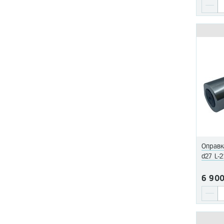
Оправк
d27 L-
6 90