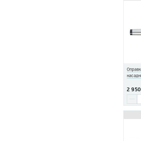
Оправк
насадн
2 950