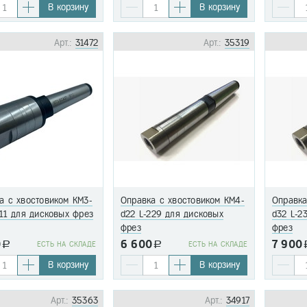
В корзину
В корзину
Арт.:
31472
Арт.:
35319
а с хвостовиком КМ3-
Оправка с хвостовиком КМ4-
Оправка
211 для дисковых фрез
d22 L-229 для дисковых
d32 L-2
фрез
фрез
0
6 600
7 900
a
EСТЬ НА СКЛАДЕ
a
EСТЬ НА СКЛАДЕ
В корзину
В корзину
Арт.:
35363
Арт.:
34917