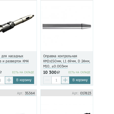
 для насадных
Оправка контрольная
в и разверток КМ4
KМ2x150мм, L1 69мм, D 24мм,
М10, ±0.003мм
10 300
a
EСТЬ НА СКЛАДЕ
a
EСТЬ НА СКЛАДЕ
В корзину
В корзину
Арт.:
35364
Арт.:
017823