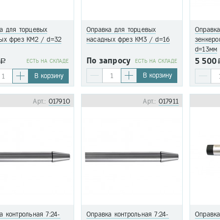
а для торцевых
Оправка для торцевых
Оправка
ых фрез КМ2 / d=32
насадных фрез КМ3 / d=16
зенкеро
d=13мм
По запросу
5 500
a
EСТЬ НА СКЛАДЕ
EСТЬ НА СКЛАДЕ
В корзину
В корзину
Арт.:
017910
Арт.:
017911
а контрольная 7:24-
Оправка контрольная 7:24-
Оправка