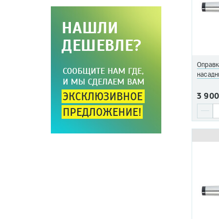
Оправк
насадн
3 90