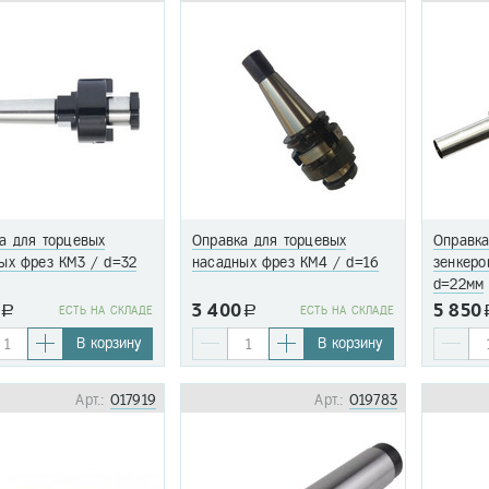
а для торцевых
Оправка для торцевых
Оправка
ых фрез КМ3 / d=32
насадных фрез КМ4 / d=16
зенкеро
d=22мм
3 400
5 850
a
EСТЬ НА СКЛАДЕ
a
EСТЬ НА СКЛАДЕ
В корзину
В корзину
Арт.:
017919
Арт.:
019783