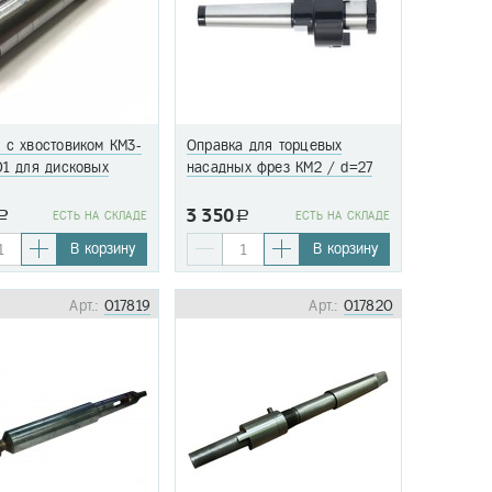
 с хвостовиком КМ3-
Оправка для торцевых
01 для дисковых
насадных фрез КМ2 / d=27
3 350
a
EСТЬ НА СКЛАДЕ
a
EСТЬ НА СКЛАДЕ
В корзину
В корзину
Арт.:
017819
Арт.:
017820