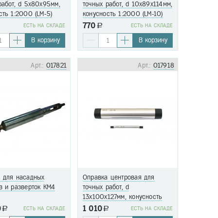
работ, d 5х80х95мм,
точных работ, d 10х89х114мм,
сть 1:2000 (LM-5)
конусность 1:2000 (LM-10)
770
EСТЬ НА СКЛАДЕ
a
EСТЬ НА СКЛАДЕ
В корзину
В корзину
Арт.:
017821
Арт.:
017918
 для насадных
Оправка центровая для
в и разверток КМ4
точных работ, d
13х100х127мм, конусность
1:2000 (LM-13)
0
1 010
a
EСТЬ НА СКЛАДЕ
a
EСТЬ НА СКЛАДЕ