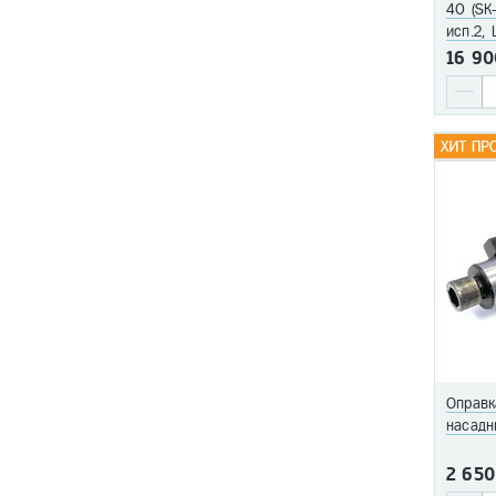
40 (SK
исп.2,
40мм, 
16 90
Оправк
насадн
2 650