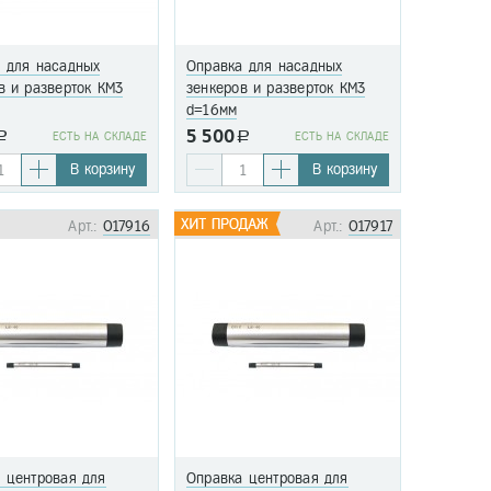
 для насадных
Оправка для насадных
в и разверток КМ3
зенкеров и разверток КМ3
d=16мм
5 500
a
EСТЬ НА СКЛАДЕ
a
EСТЬ НА СКЛАДЕ
В корзину
В корзину
Арт.:
017916
Арт.:
017917
 центровая для
Оправка центровая для