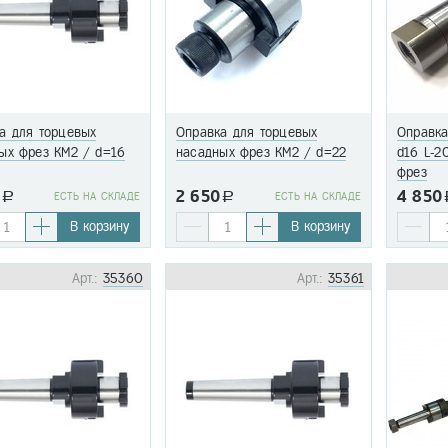
а для торцевых
Оправка для торцевых
Оправка
ых фрез КМ2 / d=16
насадных фрез КМ2 / d=22
d16 L-2
фрез
0
2 650
4 850
a
EСТЬ НА СКЛАДЕ
a
EСТЬ НА СКЛАДЕ
В корзину
В корзину
Арт.:
35360
Арт.:
35361