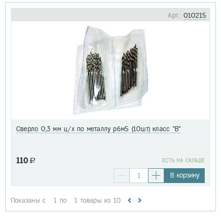
Арт.:
010215
Сверло 0,3 мм ц/х по металлу р6м5 (10шт) класс "В"
110
a
EСТЬ НА СКЛАДЕ
В корзину
Показаны с
1
по
1
товары из
10