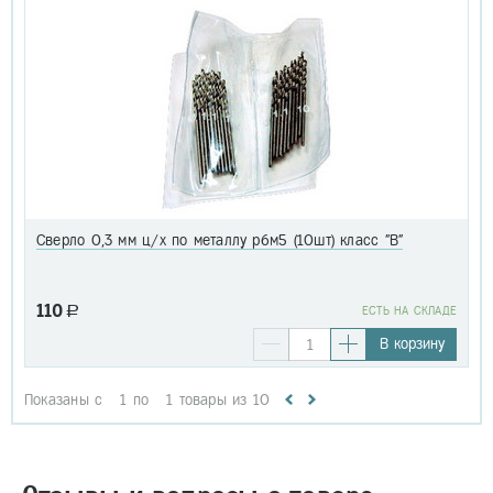
Сверло 0,3 мм ц/х по металлу р6м5 (10шт) класс "В"
110
a
EСТЬ НА СКЛАДЕ
В корзину
Показаны с
1
по
1
товары из
10