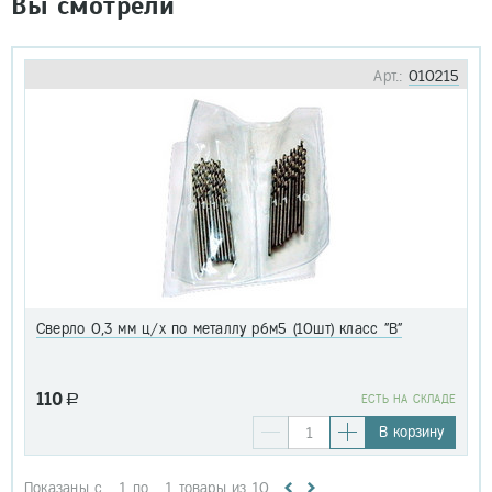
Вы смотрели
Арт.:
010215
Сверло 0,3 мм ц/х по металлу р6м5 (10шт) класс "В"
110
a
EСТЬ НА СКЛАДЕ
В корзину
Показаны с
1
по
1
товары из
10