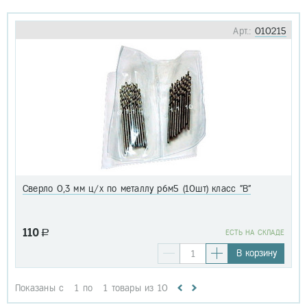
Арт.:
010215
Сверло 0,3 мм ц/х по металлу р6м5 (10шт) класс "В"
110
a
EСТЬ НА СКЛАДЕ
В корзину
Показаны с
1
по
1
товары из
10