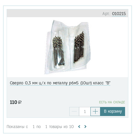
Арт.:
010215
Сверло 0,3 мм ц/х по металлу р6м5 (10шт) класс "В"
110
a
EСТЬ НА СКЛАДЕ
В корзину
Показаны с
1
по
1
товары из
10