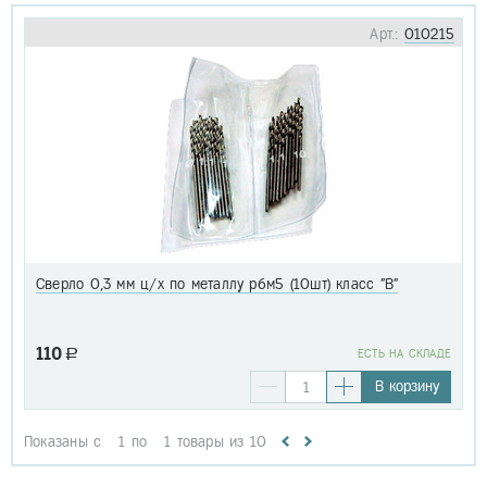
Арт.:
010215
Сверло 0,3 мм ц/х по металлу р6м5 (10шт) класс "В"
110
a
EСТЬ НА СКЛАДЕ
В корзину
Показаны с
1
по
1
товары из
10