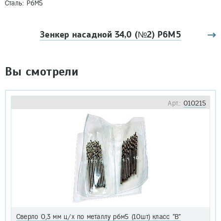
Сталь: Р6М5
Зенкер насадной 34,0 (№2) Р6М5
Вы смотрели
Арт.:
010215
Сверло 0,3 мм ц/х по металлу р6м5 (10шт) класс "В"