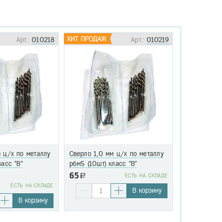
Арт.:
010218
Арт.:
010219
 ц/х по металлу
Сверло 1,0 мм ц/х по металлу
Сверло 1,1 
ласс "В"
р6м5 (10шт) класс "В"
р6м5 (10шт)
65
a
EСТЬ НА СКЛАДЕ
76
EСТЬ НА СКЛАДЕ
a
В корзину
В корзину