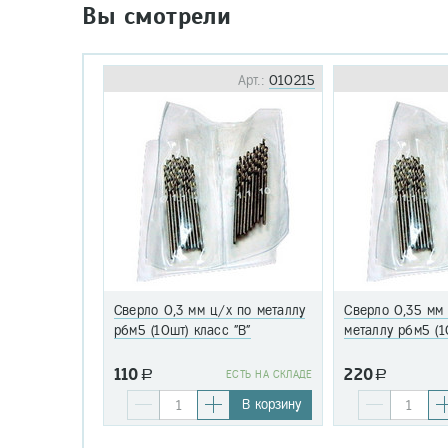
Вы смотрели
Арт.:
010215
Сверло 0,3 мм ц/х по металлу
Сверло 0,35 мм
р6м5 (10шт) класс "В"
металлу р6м5 (1
110
220
a
EСТЬ НА СКЛАДЕ
a
В корзину