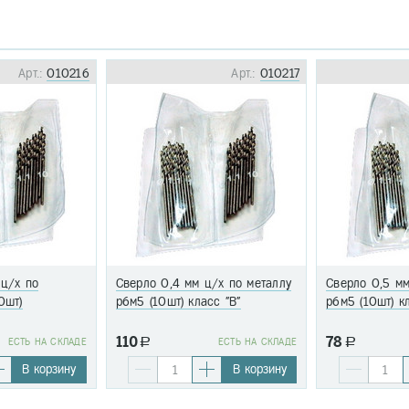
Арт.:
010216
Арт.:
010217
 ц/х по
Сверло 0,4 мм ц/х по металлу
Сверло 0,5 мм
0шт)
р6м5 (10шт) класс "В"
р6м5 (10шт) к
110
78
EСТЬ НА СКЛАДЕ
a
EСТЬ НА СКЛАДЕ
a
В корзину
В корзину