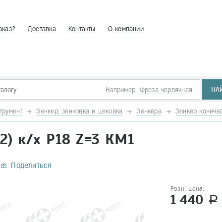
аказ?
Доставка
Контакты
О компании
НА
Например,
Фреза червячная
трумент
Зенкер, зенковка и цековка
Зенкера
Зенкер кониче
2) к/х Р18 Z=3 КМ1
Поделиться
Розн. цена:
1 440
a