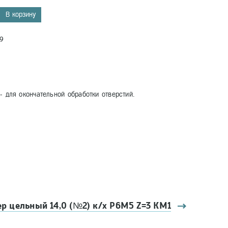
В корзину
9
 для окончательной обработки отверстий.
ер цельный 14,0 (№2) к/х Р6М5 Z=3 КМ1