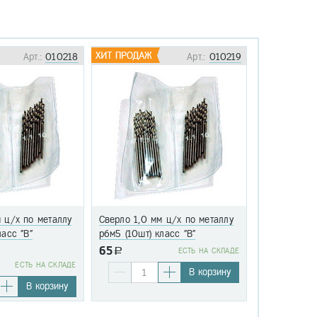
Арт.:
010218
Арт.:
010219
 ц/х по металлу
Сверло 1,0 мм ц/х по металлу
Сверло 1,1 
ласс "В"
р6м5 (10шт) класс "В"
р6м5 (10шт)
65
a
EСТЬ НА СКЛАДЕ
76
EСТЬ НА СКЛАДЕ
a
В корзину
В корзину