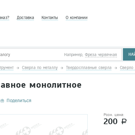
аказ?
Доставка
Контакты
О компании
НА
Например,
Фреза червячная
трумент
Сверла по металлу
Твердосплавные сверла
Сверло 
плавное монолитное
Поделиться
Розн. цена:
200
a