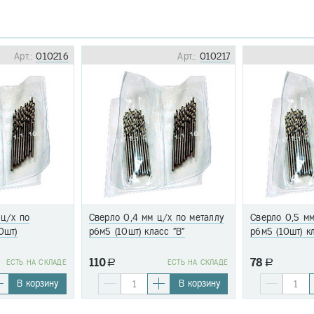
Арт.:
010216
Арт.:
010217
 ц/х по
Сверло 0,4 мм ц/х по металлу
Сверло 0,5 мм
0шт)
р6м5 (10шт) класс "В"
р6м5 (10шт) к
110
78
EСТЬ НА СКЛАДЕ
a
EСТЬ НА СКЛАДЕ
a
В корзину
В корзину