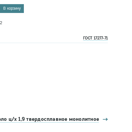
В корзину
2
ГОСТ 17277-71
рло ц/х 1,9 твердосплавное монолитное