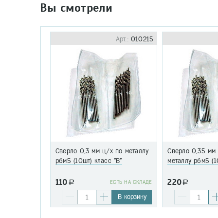
Вы смотрели
Арт.:
010215
Сверло 0,3 мм ц/х по металлу
Сверло 0,35 мм
р6м5 (10шт) класс "В"
металлу р6м5 (1
110
220
a
EСТЬ НА СКЛАДЕ
a
В корзину