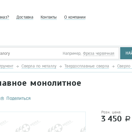
аказ?
Доставка
Контакты
О компании
НА
Например,
Фреза червячная
трумент
Сверла по металлу
Твердосплавные сверла
Сверло 
плавное монолитное
Поделиться
Розн. цена:
3 450
a