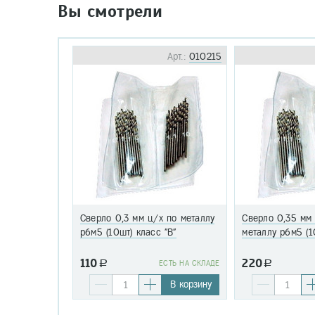
Вы смотрели
Арт.:
010215
Сверло 0,3 мм ц/х по металлу
Сверло 0,35 мм
р6м5 (10шт) класс "В"
металлу р6м5 (1
110
220
a
EСТЬ НА СКЛАДЕ
a
В корзину