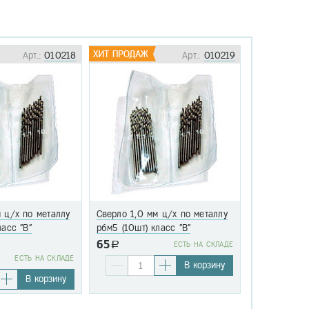
Арт.:
010218
Арт.:
010219
 ц/х по металлу
Сверло 1,0 мм ц/х по металлу
Сверло 1,1 
ласс "В"
р6м5 (10шт) класс "В"
р6м5 (10шт)
65
a
EСТЬ НА СКЛАДЕ
76
EСТЬ НА СКЛАДЕ
a
В корзину
В корзину