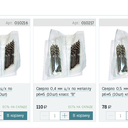
Арт.:
010216
Арт.:
010217
 ц/х по
Сверло 0,4 мм ц/х по металлу
Сверло 0,5 мм
0шт)
р6м5 (10шт) класс "В"
р6м5 (10шт) к
110
78
EСТЬ НА СКЛАДЕ
a
EСТЬ НА СКЛАДЕ
a
В корзину
В корзину