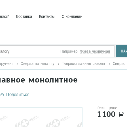
аказ?
Доставка
Контакты
О компании
НА
Например,
Фреза червячная
трумент
Сверла по металлу
Твердосплавные сверла
Сверло 
плавное монолитное
Поделиться
Розн. цена:
1 100
a