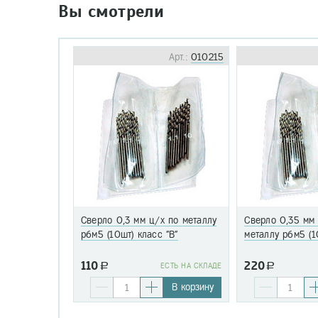
Вы смотрели
Арт.:
010215
Сверло 0,3 мм ц/х по металлу
Сверло 0,35 мм
р6м5 (10шт) класс "В"
металлу р6м5 (1
110
220
a
EСТЬ НА СКЛАДЕ
a
В корзину