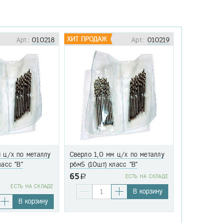
Арт.:
010218
Арт.:
010219
 ц/х по металлу
Сверло 1,0 мм ц/х по металлу
Сверло 1,1 
ласс "В"
р6м5 (10шт) класс "В"
р6м5 (10шт)
65
a
EСТЬ НА СКЛАДЕ
76
EСТЬ НА СКЛАДЕ
a
В корзину
В корзину