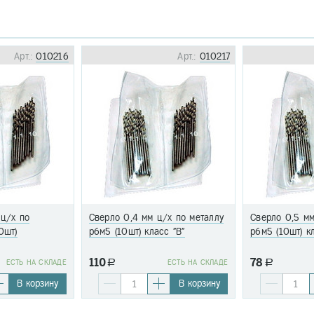
Арт.:
010216
Арт.:
010217
 ц/х по
Сверло 0,4 мм ц/х по металлу
Сверло 0,5 мм
0шт)
р6м5 (10шт) класс "В"
р6м5 (10шт) к
110
78
EСТЬ НА СКЛАДЕ
a
EСТЬ НА СКЛАДЕ
a
В корзину
В корзину