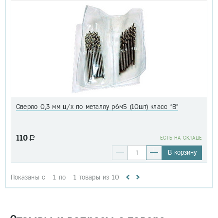
Сверло 0,3 мм ц/х по металлу р6м5 (10шт) класс "В"
110
a
EСТЬ НА СКЛАДЕ
В корзину
Показаны с
1
по
1
товары из
10