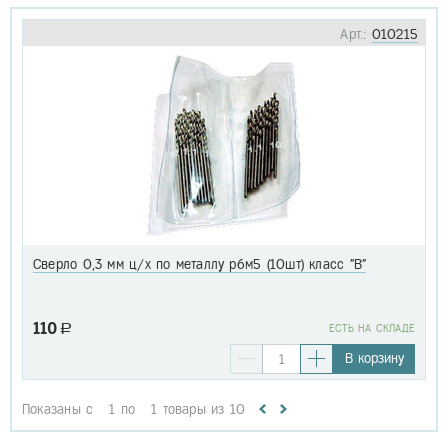
Арт.:
010215
Сверло 0,3 мм ц/х по металлу р6м5 (10шт) класс "В"
110
a
EСТЬ НА СКЛАДЕ
В корзину
Показаны с
1
по
1
товары из
10