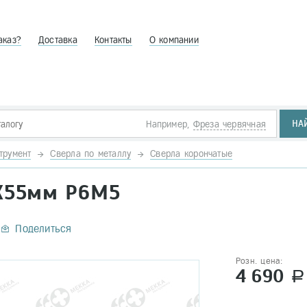
аказ?
Доставка
Контакты
О компании
НА
Например,
Фреза червячная
трумент
Сверла по металлу
Сверла корончатые
5Х55мм Р6М5
Поделиться
Розн. цена:
4 690
a