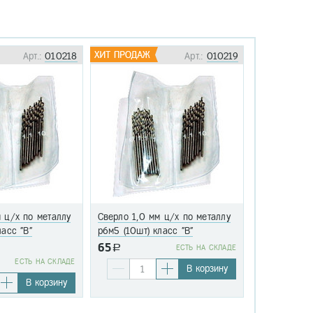
Арт.:
010218
Арт.:
010219
 ц/х по металлу
Сверло 1,0 мм ц/х по металлу
Сверло 1,1 
ласс "В"
р6м5 (10шт) класс "В"
р6м5 (10шт)
65
a
EСТЬ НА СКЛАДЕ
76
EСТЬ НА СКЛАДЕ
a
В корзину
В корзину