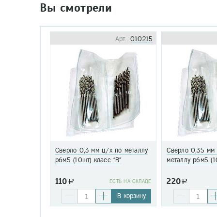
Вы смотрели
Арт.:
010215
Сверло 0,3 мм ц/х по металлу
Сверло 0,35 мм
р6м5 (10шт) класс "В"
металлу р6м5 (1
110
220
a
EСТЬ НА СКЛАДЕ
a
В корзину