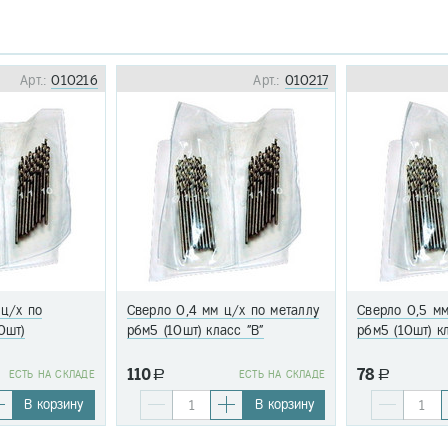
Арт.:
010216
Арт.:
010217
 ц/х по
Сверло 0,4 мм ц/х по металлу
Сверло 0,5 мм
0шт)
р6м5 (10шт) класс "В"
р6м5 (10шт) к
110
78
EСТЬ НА СКЛАДЕ
a
EСТЬ НА СКЛАДЕ
a
В корзину
В корзину