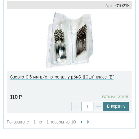
Арт.:
010215
Сверло 0,3 мм ц/х по металлу р6м5 (10шт) класс "В"
110
a
EСТЬ НА СКЛАДЕ
В корзину
Показаны с
1
по
1
товары из
10