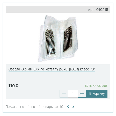
Арт.:
010215
Сверло 0,3 мм ц/х по металлу р6м5 (10шт) класс "В"
110
a
EСТЬ НА СКЛАДЕ
В корзину
Показаны с
1
по
1
товары из
10