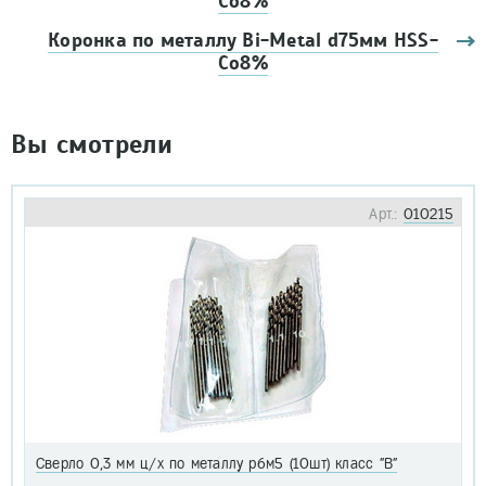
Co8%
Коронка по металлу Bi-Metal d75мм HSS-
Co8%
Вы смотрели
Арт.:
010215
Сверло 0,3 мм ц/х по металлу р6м5 (10шт) класс "В"