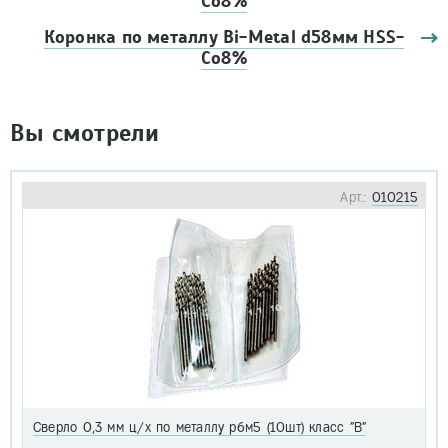
Co8%
Коронка по металлу Bi-Metal d58мм HSS-
Co8%
Вы смотрели
Арт.:
010215
Сверло 0,3 мм ц/х по металлу р6м5 (10шт) класс "В"