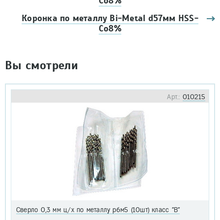
Co8%
Коронка по металлу Bi-Metal d57мм HSS-
Co8%
Вы смотрели
Арт.:
010215
Сверло 0,3 мм ц/х по металлу р6м5 (10шт) класс "В"