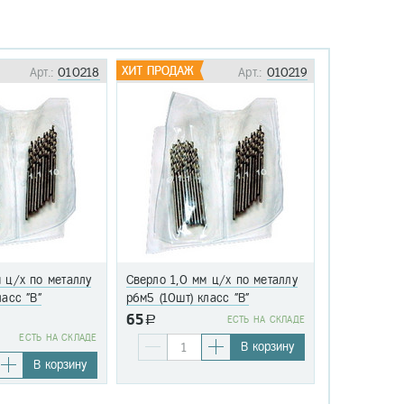
Арт.:
010218
Арт.:
010219
 ц/х по металлу
Сверло 1,0 мм ц/х по металлу
Сверло 1,1 
ласс "В"
р6м5 (10шт) класс "В"
р6м5 (10шт)
65
a
EСТЬ НА СКЛАДЕ
76
EСТЬ НА СКЛАДЕ
a
В корзину
В корзину