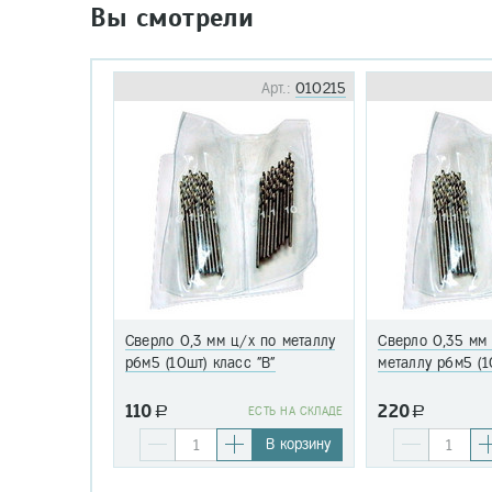
Вы смотрели
Арт.:
010215
Сверло 0,3 мм ц/х по металлу
Сверло 0,35 мм
р6м5 (10шт) класс "В"
металлу р6м5 (1
110
220
a
EСТЬ НА СКЛАДЕ
a
В корзину