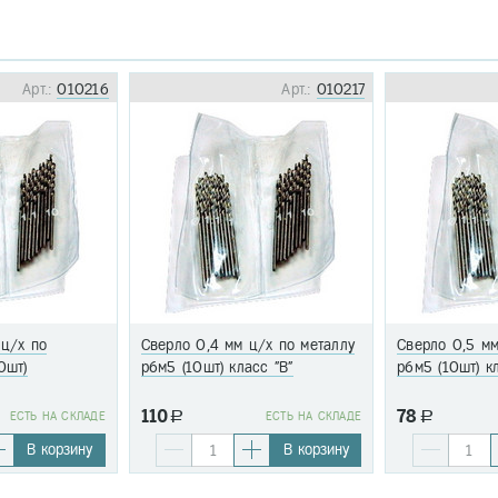
Арт.:
010216
Арт.:
010217
 ц/х по
Сверло 0,4 мм ц/х по металлу
Сверло 0,5 мм
0шт)
р6м5 (10шт) класс "В"
р6м5 (10шт) к
110
78
EСТЬ НА СКЛАДЕ
a
EСТЬ НА СКЛАДЕ
a
В корзину
В корзину