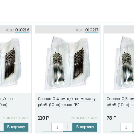
Арт.:
010216
Арт.:
010217
 ц/х по
Сверло 0,4 мм ц/х по металлу
Сверло 0,5 мм
0шт)
р6м5 (10шт) класс "В"
р6м5 (10шт) к
110
78
EСТЬ НА СКЛАДЕ
a
EСТЬ НА СКЛАДЕ
a
В корзину
В корзину