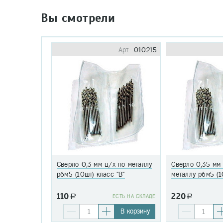
Вы смотрели
Арт.:
010215
Сверло 0,3 мм ц/х по металлу
Сверло 0,35 мм
р6м5 (10шт) класс "В"
металлу р6м5 (1
110
220
a
EСТЬ НА СКЛАДЕ
a
В корзину