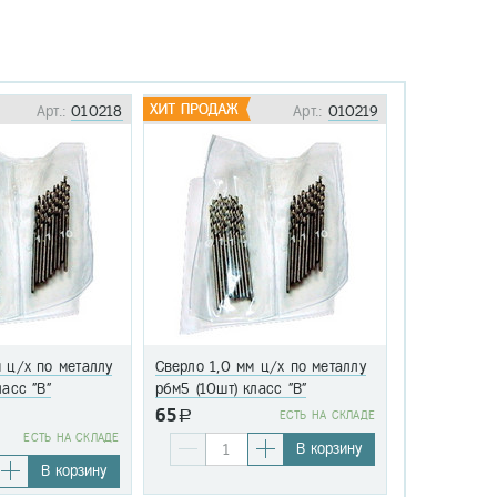
Арт.:
010218
Арт.:
010219
 ц/х по металлу
Сверло 1,0 мм ц/х по металлу
Сверло 1,1 
ласс "В"
р6м5 (10шт) класс "В"
р6м5 (10шт)
65
a
EСТЬ НА СКЛАДЕ
76
EСТЬ НА СКЛАДЕ
a
В корзину
В корзину