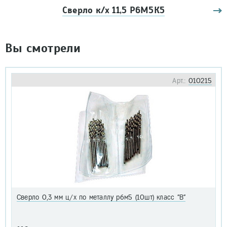
Сверло к/х 11,5 Р6М5К5
Вы смотрели
Арт.:
010215
Сверло 0,3 мм ц/х по металлу р6м5 (10шт) класс "В"