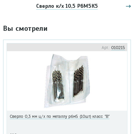
Сверло к/х 10,5 Р6М5К5
Вы смотрели
Арт.:
010215
Сверло 0,3 мм ц/х по металлу р6м5 (10шт) класс "В"