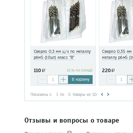
Сверло 0,3 мм ц/х по металлу
Сверло 0,35 мм
р6м5 (10шт) класс "В"
металлу р6м5 (1
110
220
a
EСТЬ НА СКЛАДЕ
a
В корзину
Показаны с
1
по
5
товары из
10
Отзывы и вопросы о товаре
(0)