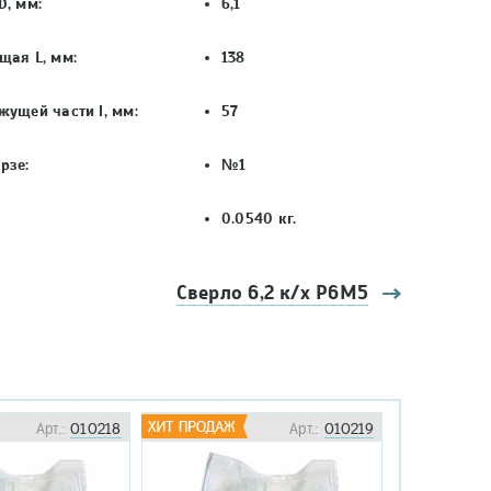
D, мм:
6,1
щая L, мм:
138
жущей части l, мм:
57
рзе:
№1
0.0540 кг.
Сверло 6,2 к/х Р6М5
Арт.:
010218
Арт.:
010219