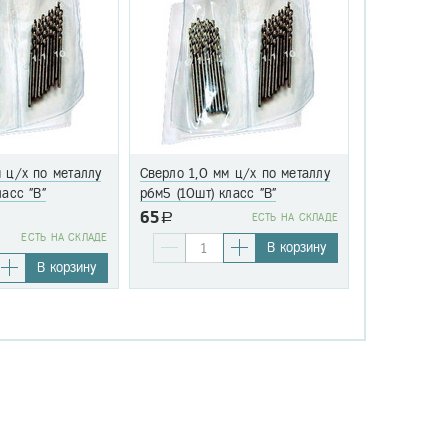
 ц/х по металлу
Сверло 1,0 мм ц/х по металлу
Сверло 1,1 
ласс "В"
р6м5 (10шт) класс "В"
р6м5 (10шт)
65
a
EСТЬ НА СКЛАДЕ
76
EСТЬ НА СКЛАДЕ
a
В корзину
В корзину