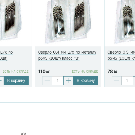
 ц/х по
Сверло 0,4 мм ц/х по металлу
Сверло 0,5 мм
0шт)
р6м5 (10шт) класс "В"
р6м5 (10шт) к
110
78
EСТЬ НА СКЛАДЕ
a
EСТЬ НА СКЛАДЕ
a
В корзину
В корзину
(0)