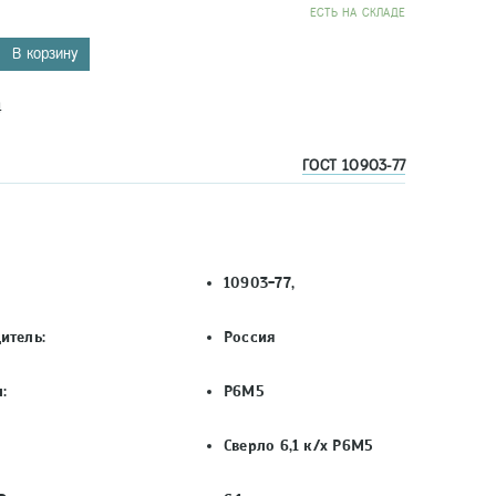
EСТЬ НА СКЛАДЕ
В корзину
4
ГОСТ 10903-77
10903-77,
итель:
Россия
:
Р6М5
Сверло 6,1 к/х Р6М5