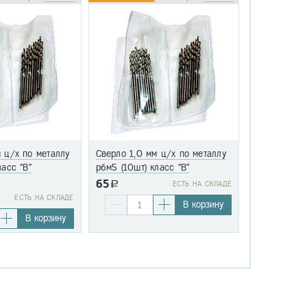
 ц/х по металлу
Сверло 1,0 мм ц/х по металлу
Сверло 1,1 
ласс "В"
р6м5 (10шт) класс "В"
р6м5 (10шт)
65
a
EСТЬ НА СКЛАДЕ
76
EСТЬ НА СКЛАДЕ
a
В корзину
В корзину