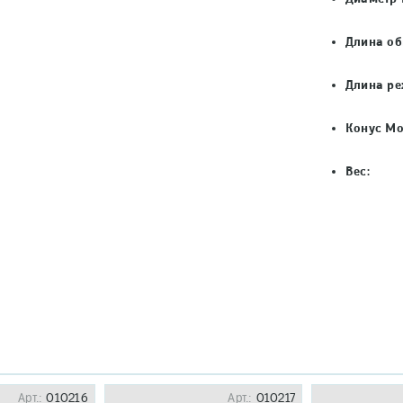
Длина об
Длина ре
Конус Мо
Вес:
Арт.:
010216
Арт.:
010217