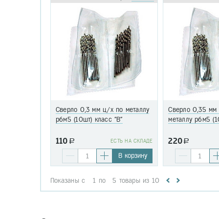
Сверло 0,3 мм ц/х по металлу
Сверло 0,35 мм
р6м5 (10шт) класс "В"
металлу р6м5 (1
110
220
a
EСТЬ НА СКЛАДЕ
a
В корзину
Показаны с
1
по
5
товары из
10