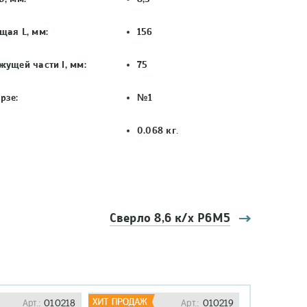
щая L, мм:
156
жущей части l, мм:
75
рзе:
№1
0.068
кг
.
Сверло 8,6 к/х Р6М5
Арт.:
010218
Арт.:
010219