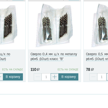
 ц/х по
Сверло 0,4 мм ц/х по металлу
Сверло 0,5 мм
0шт)
р6м5 (10шт) класс "В"
р6м5 (10шт) к
110
78
EСТЬ НА СКЛАДЕ
a
EСТЬ НА СКЛАДЕ
a
В корзину
В корзину