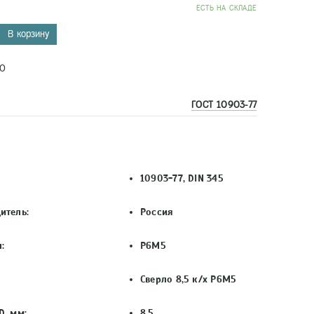
EСТЬ НА СКЛАДЕ
В корзину
0
ГОСТ 10903-77
10903-77, DIN 345
итель:
Россия
:
Р6М5
Сверло 8,5 к/х Р6М5
D, мм:
8,5