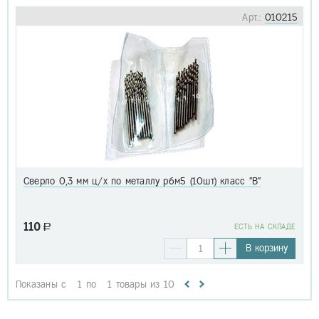
Арт.:
010215
Сверло 0,3 мм ц/х по металлу р6м5 (10шт) класс "В"
110
a
EСТЬ НА СКЛАДЕ
В корзину
Показаны с
1
по
1
товары из
10