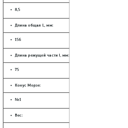
8,5
Длина общая L, мм:
156
Длина режущей части l, мм:
75
Конус Морзе:
№1
Вес: