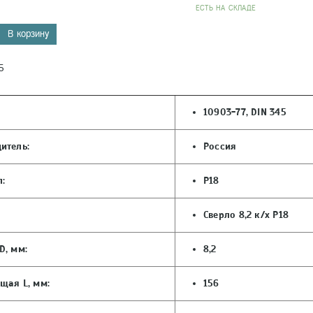
EСТЬ НА СКЛАДЕ
В корзину
5
10903-77, DIN 345
итель:
Россия
:
Р18
Сверло 8,2 к/х Р18
D, мм:
8,2
щая L, мм:
156