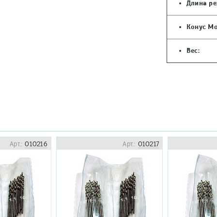
Длина ре
Конус Мо
Вес:
Арт.:
010216
Арт.:
010217