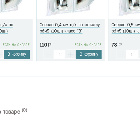
 ц/х по
Сверло 0,4 мм ц/х по металлу
Сверло 0,5 мм
0шт)
р6м5 (10шт) класс "В"
р6м5 (10шт) к
110
78
EСТЬ НА СКЛАДЕ
a
EСТЬ НА СКЛАДЕ
a
В корзину
В корзину
(0)
о товаре