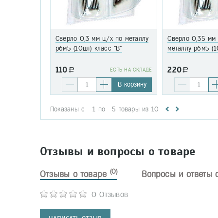
Сверло 0,3 мм ц/х по металлу
Сверло 0,35 мм
р6м5 (10шт) класс "В"
металлу р6м5 (1
110
220
a
EСТЬ НА СКЛАДЕ
a
В корзину
Показаны с
1
по
5
товары из
10
Отзывы и вопросы о товаре
(0)
Отзывы о товаре
Вопросы и ответы 
0 Отзывов