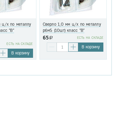
 ц/х по металлу
Сверло 1,0 мм ц/х по металлу
Сверло 1,1 
ласс "В"
р6м5 (10шт) класс "В"
р6м5 (10шт)
65
a
EСТЬ НА СКЛАДЕ
76
EСТЬ НА СКЛАДЕ
a
В корзину
В корзину