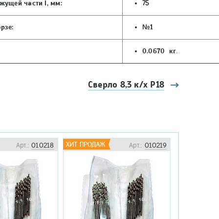
жущей части l, мм:
75
рзе:
№1
0.0670 кг
.
Сверло 8,3 к/х Р18
Арт.:
010218
Арт.:
010219