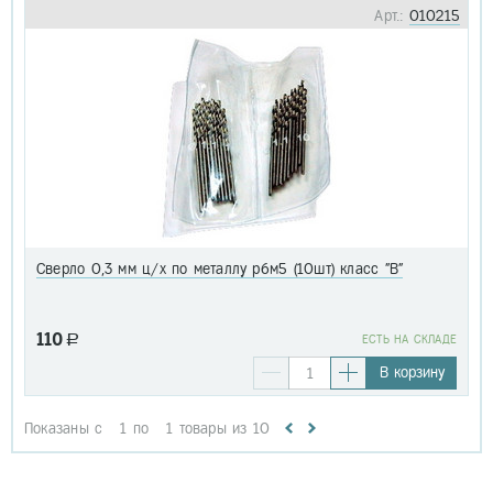
Арт.:
010215
Сверло 0,3 мм ц/х по металлу р6м5 (10шт) класс "В"
110
a
EСТЬ НА СКЛАДЕ
В корзину
Показаны с
1
по
1
товары из
10