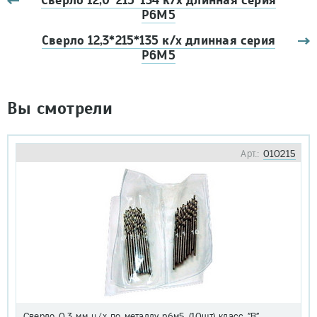
Сверло 12,0*215*134 к/х длинная серия
Р6М5
Сверло 12,3*215*135 к/х длинная серия
Р6М5
Вы смотрели
Арт.:
010215
Сверло 0,3 мм ц/х по металлу р6м5 (10шт) класс "В"