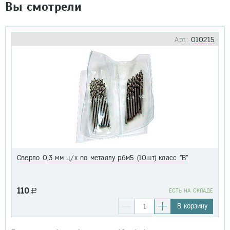
Вы смотрели
Арт.:
010215
Сверло 0,3 мм ц/х по металлу р6м5 (10шт) класс "В"
110
a
EСТЬ НА СКЛАДЕ
В корзину