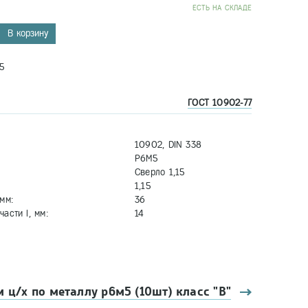
EСТЬ НА СКЛАДЕ
В корзину
5
ГОСТ 10902-77
10902, DIN 338
Р6М5
Сверло 1,15
1,15
мм:
36
асти l, мм:
14
м ц/х по металлу р6м5 (10шт) класс "В"