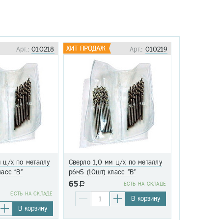
Арт.:
010218
Арт.:
010219
 ц/х по металлу
Сверло 1,0 мм ц/х по металлу
Сверло 1,1 
ласс "В"
р6м5 (10шт) класс "В"
р6м5 (10шт)
65
a
EСТЬ НА СКЛАДЕ
76
EСТЬ НА СКЛАДЕ
a
В корзину
В корзину