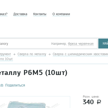
аказ?
Доставка
Контакты
О компании
НА
Например,
Фреза червячная
трумент
Сверла по металлу
Сверла с цилиндрическим хвостови
по 10шт.
еталлу Р6М5 (10шт)
Поделиться
Розн. цена:
340
a