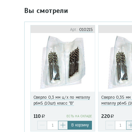
Вы смотрели
Арт.:
010215
Сверло 0,3 мм ц/х по металлу
Сверло 0,35 мм
р6м5 (10шт) класс "В"
металлу р6м5 (1
110
220
a
EСТЬ НА СКЛАДЕ
a
В корзину