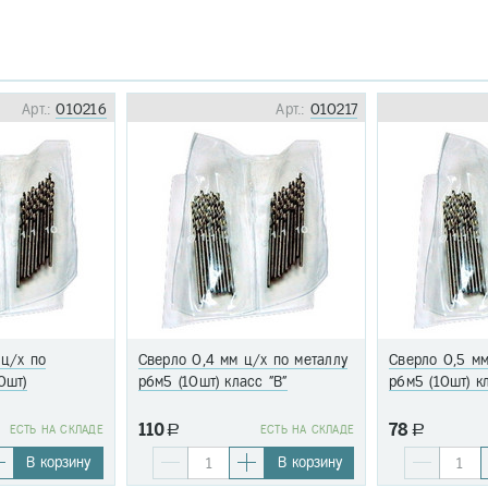
Арт.:
010216
Арт.:
010217
 ц/х по
Сверло 0,4 мм ц/х по металлу
Сверло 0,5 мм
0шт)
р6м5 (10шт) класс "В"
р6м5 (10шт) к
110
78
EСТЬ НА СКЛАДЕ
a
EСТЬ НА СКЛАДЕ
a
В корзину
В корзину