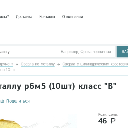
аказ?
Доставка
Контакты
О компании
НА
Например,
Фреза червячная
трумент
Сверла по металлу
Сверла с цилиндрическим хвостови
по 10шт.
таллу р6м5 (10шт) класс "В"
Поделиться
Розн. цена:
46
a