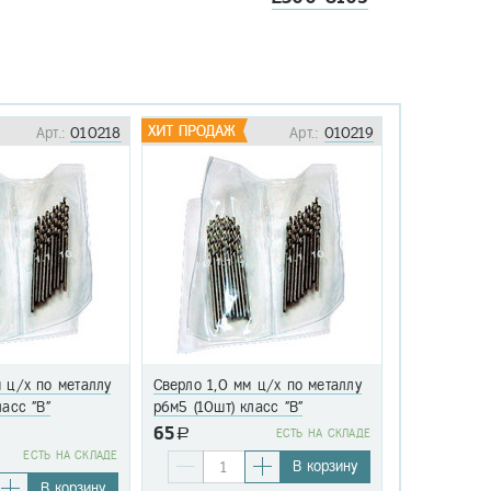
Арт.:
010218
Арт.:
010219
 ц/х по металлу
Сверло 1,0 мм ц/х по металлу
Сверло 1,1 
ласс "В"
р6м5 (10шт) класс "В"
р6м5 (10шт)
65
a
EСТЬ НА СКЛАДЕ
76
EСТЬ НА СКЛАДЕ
a
В корзину
В корзину