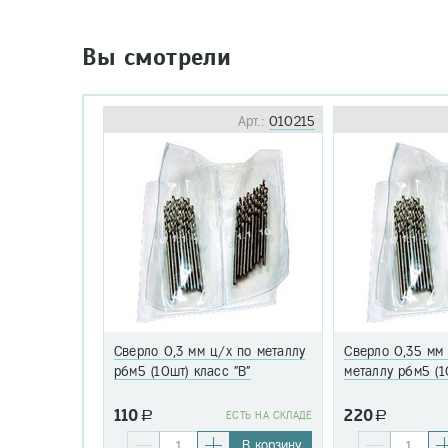
Вы смотрели
Арт.:
010215
Сверло 0,3 мм ц/х по металлу
Сверло 0,35 мм
р6м5 (10шт) класс "В"
металлу р6м5 (1
110
220
a
EСТЬ НА СКЛАДЕ
a
В корзину