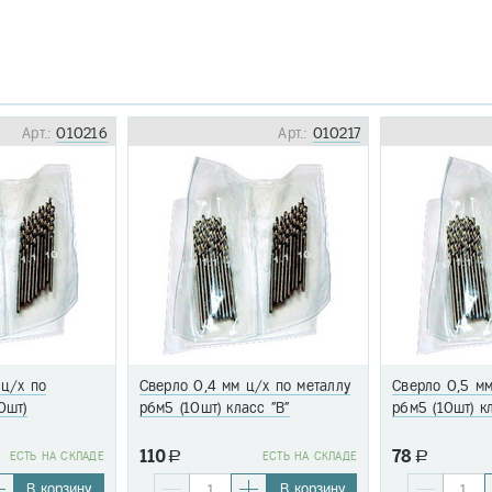
Арт.:
010216
Арт.:
010217
 ц/х по
Сверло 0,4 мм ц/х по металлу
Сверло 0,5 мм
0шт)
р6м5 (10шт) класс "В"
р6м5 (10шт) к
110
78
EСТЬ НА СКЛАДЕ
a
EСТЬ НА СКЛАДЕ
a
В корзину
В корзину