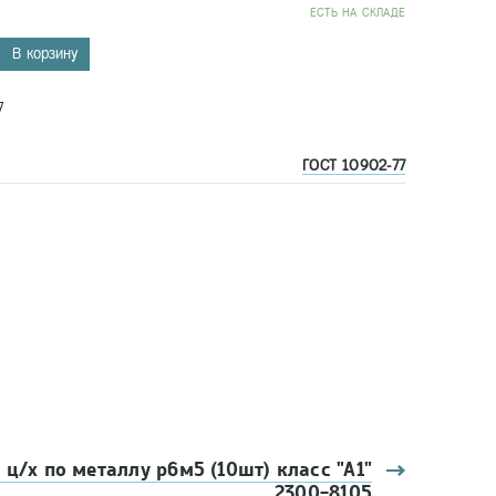
EСТЬ НА СКЛАДЕ
В корзину
7
ГОСТ 10902-77
 ц/х по металлу р6м5 (10шт) класс "А1"
2300-8105