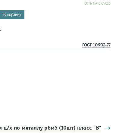
EСТЬ НА СКЛАДЕ
В корзину
6
ГОСТ 10902-77
м ц/х по металлу р6м5 (10шт) класс "В"