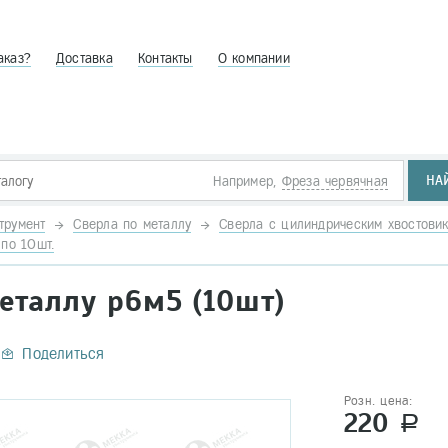
аказ?
Доставка
Контакты
О компании
НА
Например,
Фреза червячная
трумент
Сверла по металлу
Сверла с цилиндрическим хвостови
по 10шт.
еталлу р6м5 (10шт)
Поделиться
Розн. цена:
220
a