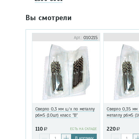
Вы смотрели
Арт.:
010215
Сверло 0,3 мм ц/х по металлу
Сверло 0,35 мм
р6м5 (10шт) класс "В"
металлу р6м5 (1
110
220
a
EСТЬ НА СКЛАДЕ
a
В корзину