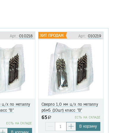
Арт.:
010218
Арт.:
010219
 ц/х по металлу
Сверло 1,0 мм ц/х по металлу
Сверло 1,1 
ласс "В"
р6м5 (10шт) класс "В"
р6м5 (10шт)
65
a
EСТЬ НА СКЛАДЕ
76
EСТЬ НА СКЛАДЕ
a
В корзину
В корзину