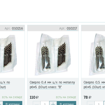
Арт.:
010216
Арт.:
010217
 ц/х по
Сверло 0,4 мм ц/х по металлу
Сверло 0,5 мм
0шт)
р6м5 (10шт) класс "В"
р6м5 (10шт) к
110
78
EСТЬ НА СКЛАДЕ
a
EСТЬ НА СКЛАДЕ
a
В корзину
В корзину