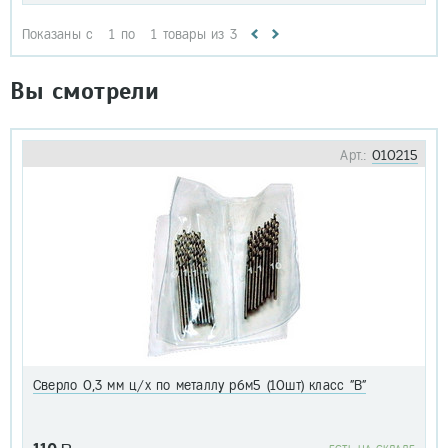
Показаны с
1
по
1
товары из
3
Вы смотрели
Арт.:
010215
Сверло 0,3 мм ц/х по металлу р6м5 (10шт) класс "В"