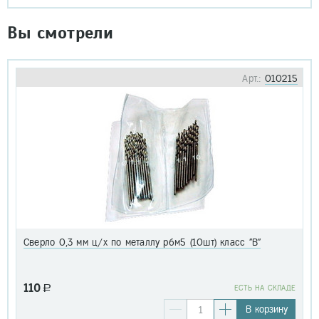
Вы смотрели
Арт.:
010215
Сверло 0,3 мм ц/х по металлу р6м5 (10шт) класс "В"
110
a
EСТЬ НА СКЛАДЕ
В корзину