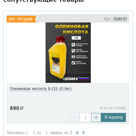
Арт.:
014657
Олеиновая кислота Б-115 (0.9кг)
690
a
EСТЬ НА СКЛАДЕ
В корзину
Показаны с
1
по
1
товары из
3