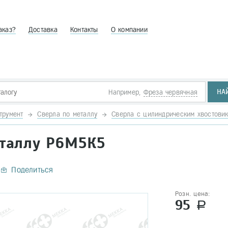
аказ?
Доставка
Контакты
О компании
НА
Например,
Фреза червячная
трумент
Сверла по металлу
Сверла с цилиндрическим хвостови
еталлу Р6М5К5
Поделиться
Розн. цена:
95
a