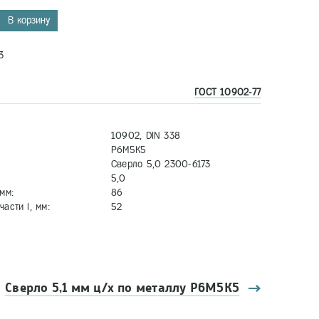
В корзину
3
ГОСТ 10902-77
10902, DIN 338
Р6М5К5
Сверло 5,0 2300-6173
5,0
мм:
86
асти l, мм:
52
Сверло 5,1 мм ц/х по металлу Р6М5К5