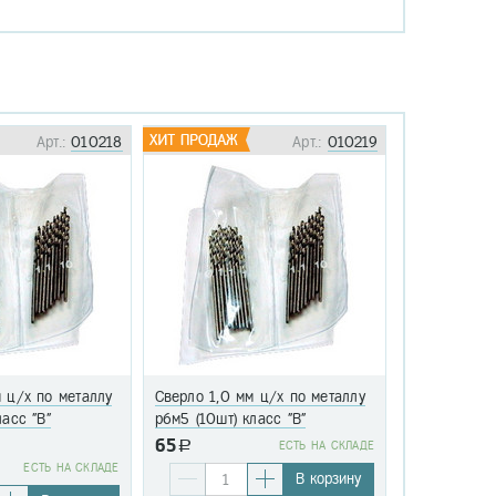
Арт.:
010218
Арт.:
010219
 ц/х по металлу
Сверло 1,0 мм ц/х по металлу
Сверло 1,1 
ласс "В"
р6м5 (10шт) класс "В"
р6м5 (10шт)
65
a
EСТЬ НА СКЛАДЕ
76
EСТЬ НА СКЛАДЕ
a
В корзину