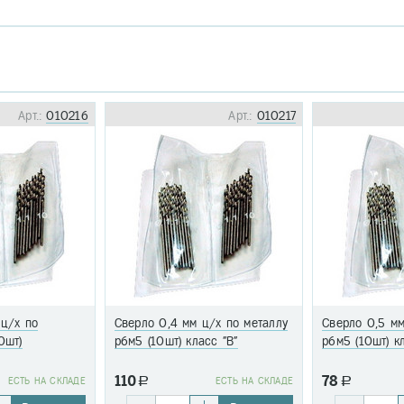
Арт.:
010216
Арт.:
010217
 ц/х по
Сверло 0,4 мм ц/х по металлу
Сверло 0,5 мм
0шт)
р6м5 (10шт) класс "В"
р6м5 (10шт) к
110
78
EСТЬ НА СКЛАДЕ
a
EСТЬ НА СКЛАДЕ
a