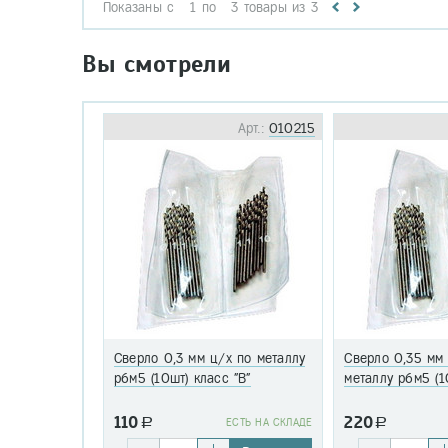
Показаны с
1
по
3
товары из
3
Вы смотрели
Арт.:
010215
Сверло 0,3 мм ц/х по металлу
Сверло 0,35 мм
р6м5 (10шт) класс "В"
металлу р6м5 (1
110
220
a
EСТЬ НА СКЛАДЕ
a