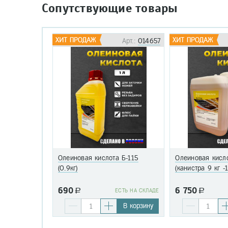
Сопутствующие товары
Арт.:
014657
Олеиновая кислота Б-115
Олеиновая кисло
(0.9кг)
(канистра 9 кг -
690
6 750
a
EСТЬ НА СКЛАДЕ
a
В корзину