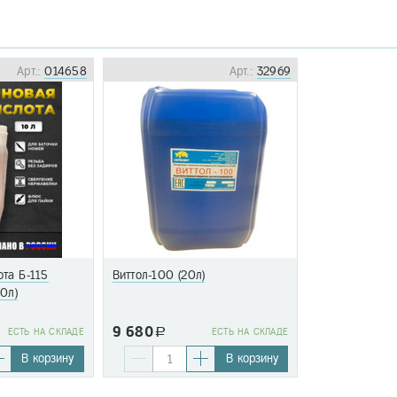
Арт.:
014658
Арт.:
32969
та Б-115
Виттол-100 (20л)
10л)
9 680
EСТЬ НА СКЛАДЕ
a
EСТЬ НА СКЛАДЕ
В корзину
В корзину