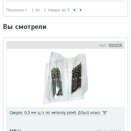
Показаны с
1
по
1
товары из
3
Вы смотрели
Арт.:
010215
Сверло 0,3 мм ц/х по металлу р6м5 (10шт) класс "В"